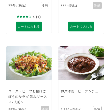
994円
997円
(税込)
(税込)
4
(1)
カートに入れる
カートに入れる
ローストビーフと揚げご
神戸洋食 ビーフシチュ
ぼうのサラダ 旨みソース
ー
＜2人前＞
997円
1,296円
(税込)
(税込)