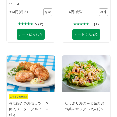
ソ－ス
994円
994円
(税込)
(税込)
5
(2)
5
(1)
カートに入れる
カートに入れる
海老好きの海老カツ ２
たっぷり海の幸と葉野菜
個入り タルタルソース
の美味サラダ ＜2人前＞
付き