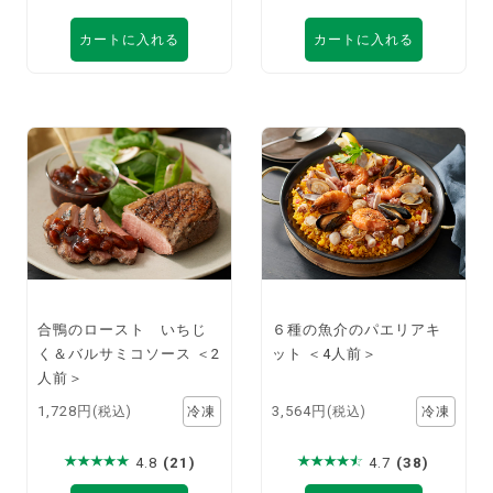
カートに入れる
カートに入れる
合鴨のロースト いちじ
６種の魚介のパエリアキ
く＆バルサミコソース ＜2
ット ＜4人前＞
人前＞
1,728円
3,564円
(税込)
(税込)
4.8
(21)
4.7
(38)