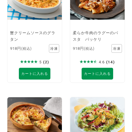
蟹クリームソースのグラ
柔らか牛肉のラグーのパ
タン
スタ パッケリ
918円
918円
(税込)
(税込)
5
(2)
4.6
(14)
カートに入れる
カートに入れる