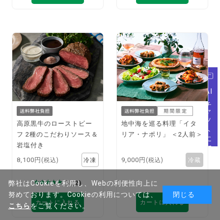
AI
チャットに質問
高原黒牛のローストビー
地中海を巡る料理「イタ
フ 2種のこだわりソース＆
リア・ナポリ」 ＜2人前＞
岩塩付き
8,100円
9,000円
(税込)
(税込)
5
(2)
弊社はCookieを利用し、Webの利便性向上に
努めております。Cookieの利用については、
閉じる
カートに入れる
カートに入れる
こちら
をご覧ください。