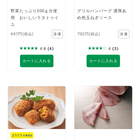
野菜たっぷり200ｇ分使
グリルハンバーグ 濃厚あ
用 おいしいラタトゥイ
め色玉ねぎソース
ユ
697円
702円
(税込)
(税込)
4.8
(4)
4
(3)
カートに入れる
カートに入れる