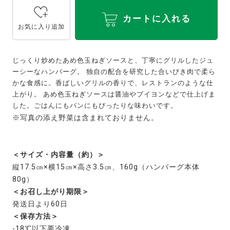
カートに入れる
お気に入り追加
じっくり炒めたあめ色玉ねぎソースと、丁寧にグリルしたジュ
ーシーなハンバーグ。 独自の配合を研究した合いびき肉で柔ら
かな食感に。香ばしいグリルの香りで、レストランのような仕
上がり。 あめ色玉ねぎソースは醤油やブイヨンなどで仕上げま
した。ごはんにもパンにもぴったりな味わいです。
※写真の添え野菜は含まれておりません。
＜サイズ・内容量（約）＞
縦17.5㎝×横15㎝×高さ3.5㎝、160g（ハンバーグ本体
80g）
＜お召し上がり期限＞
発送日より60日
＜保存方法＞
-18℃以下要冷凍