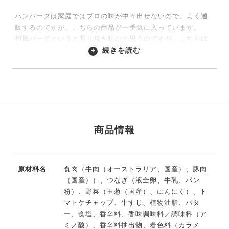
ハンバーグは家庭ではプロの味が中々出せないので、よく通
販するのですが、こちらの商品が一番気に入っています。
和風バーグというと照り焼き味かと思うのですが、こちらは
醤油と酢？と玉ねぎの少し酸味のあるソース。臭みの無いジ
続きを読む
ューシーなパテと相まって、さっぱりとした、でも食べ応え
のある一品に仕上がっています。デミグラスのコッテリが苦
手な方や年配の方にもおすすめできるかと思います。
2023/09/13
商品情報
原材料名
食肉（牛肉（オーストラリア、国産）、豚肉
（国産））、つなぎ（液全卵、牛乳、パン
粉）、野菜（玉葱（国産）、にんにく）、ト
マトケチャップ、牛すじ、植物油脂、バタ
ー、食塩、香辛料、香味調味料／調味料（ア
ミノ酸）、香辛料抽出物、着色料（カラメ