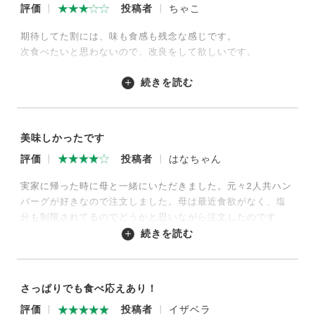
評価
投稿者
ちゃこ
期待してた割には、味も食感も残念な感じです。
次食べたいと思わないので、改良をして欲しいです。
続きを読む
2025/12/18
美味しかったです
評価
投稿者
はなちゃん
実家に帰った時に母と一緒にいただきました。元々2人共ハン
バーグが好きなので注文しました。母は最近食欲がなく、塩
分も制限されてるのでどうかと思いながら注文したのです
が、1個ペロリと平らげました。やはり美味しい物は食べれる
続きを読む
ようです。今後は塩分控えめの物を作っていただくととても
ありがたいです。ごちそうさまでした。
さっぱりでも食べ応えあり！
2023/09/24
評価
投稿者
イザベラ