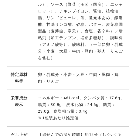
ル）、ソース（野菜（玉葱（国産）、エシャ
ロット）、チキンブイヨン、醤油、植物油
脂、リンゴピューレ、酒、還元水あめ、醸造
酢、甘味リンゴ酢、砂糖、バター、麦芽糖調
製品（麦芽糖、寒天）、食塩、香辛料）／増
粘剤（加工デンプン、増粘多糖類）、調味料
（アミノ酸等）、酸味料、（一部に卵・乳成
分・小麦・大豆・牛肉・豚肉・鶏肉・りんご
を含む）
特定原材
卵・乳成分・小麦・大豆・牛肉・豚肉・鶏
料等
肉・りんご
栄養成分
エネルギー：461kcal、タンパク質：17.6g、
表示
脂質：30.8g、炭水化物：24.6g、糖質：
23.0g、食塩相当量：3.4g
※1包装あたり推定値
召し上が
【湯せんでの温め時間】約14分（1パックあ