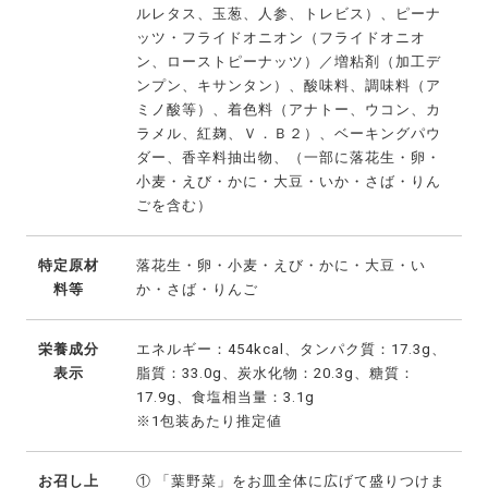
ルレタス、玉葱、人参、トレビス）、ピーナ
ッツ・フライドオニオン（フライドオニオ
ン、ローストピーナッツ）／増粘剤（加工デ
ンプン、キサンタン）、酸味料、調味料（ア
ミノ酸等）、着色料（アナトー、ウコン、カ
ラメル、紅麹、Ｖ．Ｂ２）、ベーキングパウ
ダー、香辛料抽出物、（一部に落花生・卵・
小麦・えび・かに・大豆・いか・さば・りん
ごを含む）
特定原材
落花生・卵・小麦・えび・かに・大豆・い
料等
か・さば・りんご
栄養成分
エネルギー：454kcal、タンパク質：17.3g、
表示
脂質：33.0g、炭水化物：20.3g、糖質：
17.9g、食塩相当量：3.1g
※1包装あたり推定値
お召し上
① 「葉野菜」をお皿全体に広げて盛りつけま