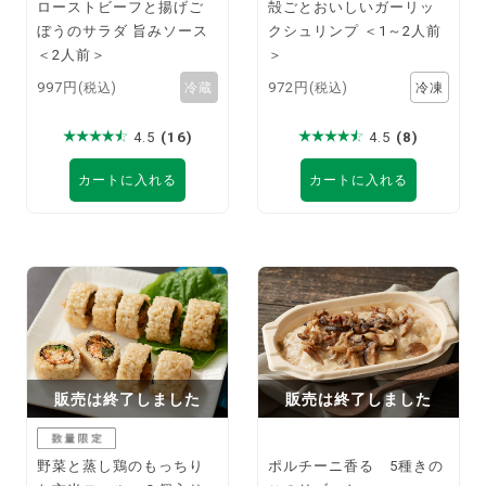
ローストビーフと揚げご
殻ごとおいしいガーリッ
ぼうのサラダ 旨みソース
クシュリンプ ＜1～2人前
＜2人前＞
＞
997円
972円
(税込)
(税込)
4.5
(16)
4.5
(8)
カートに入れる
カートに入れる
販売は終了しました
販売は終了しました
野菜と蒸し鶏のもっちり
ポルチーニ香る 5種きの