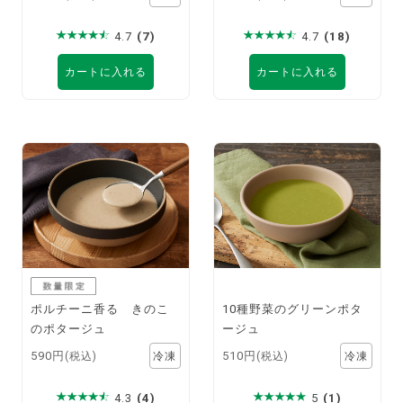
4.7
(7)
4.7
(18)
カートに入れる
カートに入れる
ポルチーニ香る きのこ
10種野菜のグリーンポタ
のポタージュ
ージュ
590円
510円
(税込)
(税込)
4.3
(4)
5
(1)