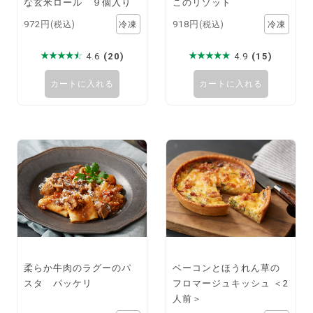
な玄米ロール ９個入り
このリゾット
972円
918円
(税込)
(税込)
4.6
(20)
4.9
(15)
カートに入れる
カートに入れる
柔らか牛肉のラグーのパ
ベーコンとほうれん草の
スタ パッケリ
フロマージュキッシュ ＜2
人前＞