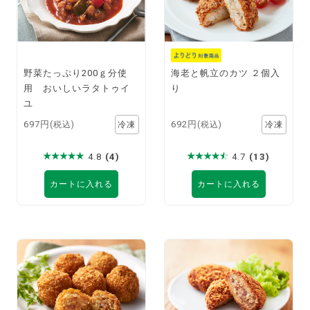
野菜たっぷり200ｇ分使
海老と帆立のカツ ２個入
用 おいしいラタトゥイ
り
ユ
697円
692円
(税込)
(税込)
4.8
(4)
4.7
(13)
カートに入れる
カートに入れる