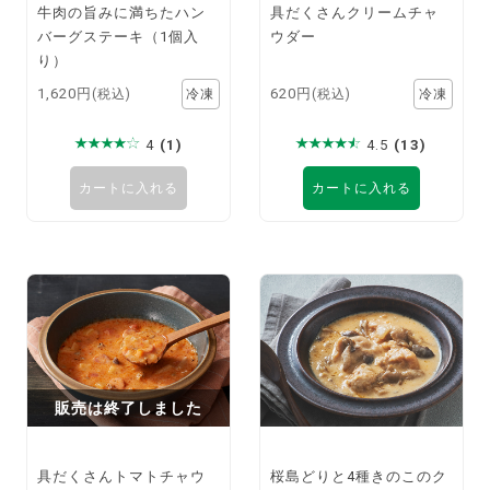
牛肉の旨みに満ちたハン
具だくさんクリームチャ
バーグステーキ（1個入
ウダー
り）
1,620円
620円
(税込)
(税込)
4
(1)
4.5
(13)
カートに入れる
カートに入れる
販売は終了しました
具だくさんトマトチャウ
桜島どりと4種きのこのク