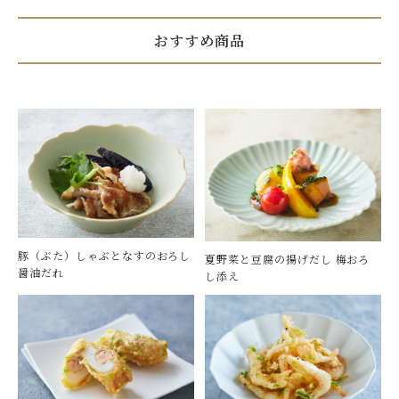
おすすめ商品
豚（ぶた）しゃぶとなすのおろし
夏野菜と豆腐の揚げだし 梅おろ
醤油だれ
し添え