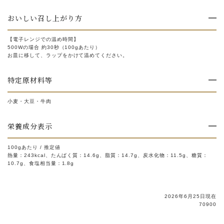
おいしい召し上がり方
【電子レンジでの温め時間】
500Wの場合 約30秒（100gあたり）
お皿に移して、ラップをかけて温めてください。
特定原材料等
小麦・大豆・牛肉
栄養成分表示
100gあたり / 推定値
熱量：243kcal、たんぱく質：14.6g、脂質：14.7g、炭水化物：11.5g、糖質：
10.7g、食塩相当量：1.8g
2026年6月25日現在
70900