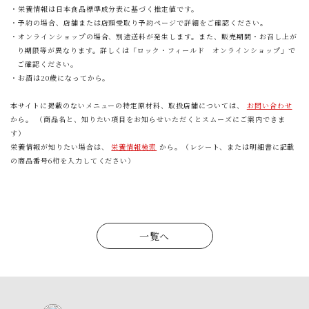
・栄養情報は日本食品標準成分表に基づく推定値です。
・予約の場合、店舗または店頭受取り予約ページで詳細をご確認ください。
・オンラインショップの場合、別途送料が発生します。また、販売期間・お召し上が
り期限等が異なります。詳しくは「ロック・フィールド オンラインショップ」で
ご確認ください。
・お酒は20歳になってから。
本サイトに掲載のないメニューの特定原材料、取扱店舗については、
お問い合わせ
から。 （商品名と、知りたい項目をお知らせいただくとスムーズにご案内できま
す）
栄養情報が知りたい場合は、
栄養情報検索
から。（レシート、または明細書に記載
の商品番号6桁を入力してください）
一覧へ