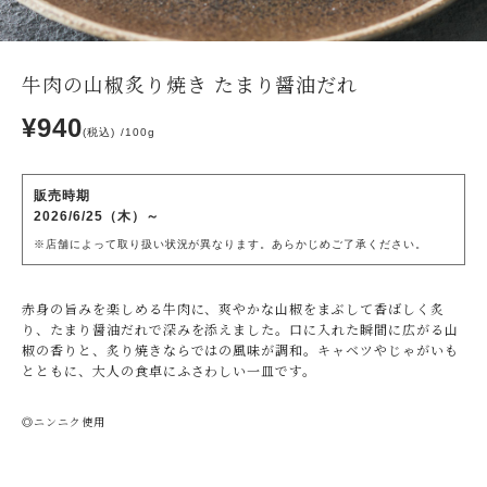
牛肉の山椒炙り焼き たまり醤油だれ
¥940
(税込)
100g
販売時期
2026/6/25（木）～
※店舗によって取り扱い状況が異なります。あらかじめご了承ください。
赤身の旨みを楽しめる牛肉に、爽やかな山椒をまぶして香ばしく炙
り、たまり醤油だれで深みを添えました。口に入れた瞬間に広がる山
椒の香りと、炙り焼きならではの風味が調和。キャベツやじゃがいも
とともに、大人の食卓にふさわしい一皿です。
◎ニンニク使用