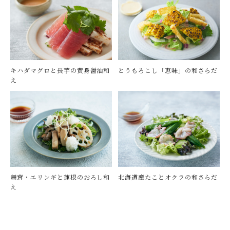
キハダマグロと長芋の黄身醤油和
とうもろこし「恵味」の和さらだ
え
舞茸・エリンギと蓮根のおろし和
北海道産たことオクラの和さらだ
え