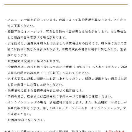
・メニューの一部を紹介しています。店舗によって取扱状況が異なります。あらかじ
めご了承ください。
・掲載写真はイメージです。写真と実際の内容が異なる場合があります。また予告な
しに商品内容を変更する場合があります。
・表示価格は、消費税を切り上げ表示した消費税込みの価格です。切り捨て表示の店
舗では価格が異なる場合があります。※店内飲食の場合は税率が異なるため、別価
格となります。
・販売期間は変更する場合があります。
・冷蔵商品は、お持ち帰り後すみやかに冷蔵庫（10℃以下）へ入れてください。冷凍
の商品の場合は冷凍庫（－18℃以下）へ入れてください。
・必ず各商品に記載の期限内にお召し上がりください。期限の記載がない商品はお渡
し日の当日中にお召し上がりください。
・栄養情報は日本食品標準成分表に基づく推定値です。
・予約の場合、店舗または店頭受取り予約ページで詳細をご確認ください。
・オンラインショップの場合、別途送料が発生します。また、販売期間・お召し上が
り期限等が異なります。詳しくは「ロック・フィールド オンラインショップ」で
ご確認ください。
・お酒は20歳になってから。
本サイトに掲載のないメニューの特定原材料、取扱店舗については、
お問い合わせ