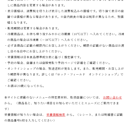
しに商品内容を変更する場合があります。
・表示価格は、消費税を切り上げ表示した消費税込みの価格です。切り捨て表示の店
舗では価格が異なる場合があります。※店内飲食の場合は税率が異なるため、別価
格となります。
・販売期間は変更する場合があります。
・冷蔵商品は、お持ち帰り後すみやかに冷蔵庫（10℃以下）へ入れてください。冷凍
の商品の場合は冷凍庫（－18℃以下）へ入れてください。
・必ず各商品に記載の期限内にお召し上がりください。期限の記載がない商品はお渡
し日の当日中にお召し上がりください。
・栄養情報は日本食品標準成分表に基づく推定値です。
・予約の場合、店舗または店頭受取り予約ページで詳細をご確認ください。
・オンラインショップの場合、別途送料が発生します。また、販売期間・お召し上が
り期限等が異なります。詳しくは「ロック・フィールド オンラインショップ」で
ご確認ください。
・お酒は20歳になってから。
本サイトに掲載のないメニューの特定原材料、取扱店舗については、
お問い合わせ
から。 （商品名と、知りたい項目をお知らせいただくとスムーズにご案内できま
す）
栄養情報が知りたい場合は、
栄養情報検索
から。（レシート、または明細書に記載
の商品番号6桁を入力してください）