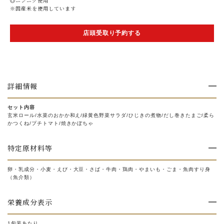
◎ニンニク使用
※国産米を使用しています
店頭受取り予約する
詳細情報
セット内容
玄米ロール/水菜のおかか和え/緑黄色野菜サラダ/ひじきの煮物/だし巻きたまご/柔ら
かつくね/プチトマト/焼きかぼちゃ
特定原材料等
卵・乳成分・小麦・えび・大豆・さば・牛肉・鶏肉・やまいも・ごま・魚肉すり身
（魚介類）
栄養成分表示
1包装あたり