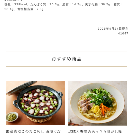
熱量：339kcal、たんぱく質：20.3g、脂質：14.7g、炭水化物：36.2g、糖質：
26.4g、食塩相当量：2.8g
2025年4月24日現在
41047
おすすめ商品
国産真だこのたこめし 茶漬けだ
塩豚と野菜のあっさり貝だし麺