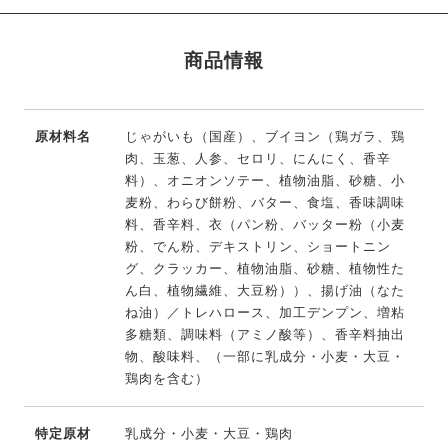
商品情報
原材料名
じゃがいも（国産）、ブイヨン（鶏ガラ、鶏
肉、玉葱、人参、セロリ、にんにく、香辛
料）、オニオンソテー、植物油脂、砂糖、小
麦粉、わらび餅粉、バター、食塩、香味調味
料、香辛料、衣（パン粉、バッター粉（小麦
粉、でん粉、デキストリン、ショートニン
グ、クラッカー、植物油脂、砂糖、植物性た
ん白、植物繊維、大豆粉））、揚げ油（なた
ね油）／トレハロース、加工デンプン、増粘
多糖類、調味料（アミノ酸等）、香辛料抽出
物、酸味料、（一部に乳成分・小麦・大豆・
鶏肉を含む）
特定原材
乳成分・小麦・大豆・鶏肉