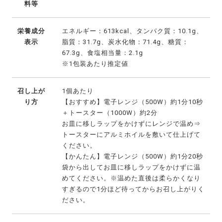
料等
栄養成分
エネルギー：613kcal、タンパク質：10.1g、
表示
脂質：31.7g、炭水化物：71.4g、糖質：
67.3g、食塩相当量：2.1g
※1包装あたり推定値
召し上が
1個あたり
り方
【おすすめ】電子レンジ（500W）約1分10秒
＋トースター（1000W）約2分
お皿に移しラップをかけずにレンジで温め⇒
トースターにアルミホイルを敷いて仕上げて
ください。
【かんたん】電子レンジ（500W）約1分20秒
袋から出してお皿に移しラップをかけずに温
めてください。※温めた直後は柔らかくなり
すぎるので1分ほど待ってからお召し上がりく
ださい。