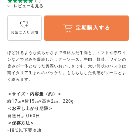
(1)
レビューを見る
定期購入する
お気に入り追加
ほどけるような柔らかさまで煮込んだ牛肉と、トマトや赤ワイ
ンなどで旨みを凝縮したラグーソース。牛肉、野菜、ワインの
旨みが一体となった奥深いおいしさです。太い筒状のパスタは
南イタリア生まれのパッケリ。もちもちした食感がソースとよ
く絡みます。
＜サイズ・内容量（約）＞
縦17㎝×横15㎝×高さ2㎝、220g
＜お召し上がり期限＞
発送日より60日
＜保存方法＞
-18℃以下要冷凍