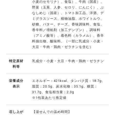
小麦のセモリナ）、食塩）、牛肉（国産）、
野菜（玉葱、人参、セロリ、にんにく）、ぶ
なしめじ（国産）、トマト加工品、洋酒、デ
ミグラスソース、植物油脂、ホワイトルウ、
砂糖、バター、チーズ、香味調味料、食塩、
香辛料／増粘剤（加工デンプン）、調味料
（アミノ酸等）、着色料（カラメル）、香辛
料抽出物、酸味料、（一部に乳成分・小麦・
大豆・牛肉・鶏肉・ゼラチンを含む）
特定原材
乳成分・小麦・大豆・牛肉・鶏肉・ゼラチン
料等
栄養成分
エネルギー：421kcal、タンパク質：18.7g、
表示
脂質：20.5g、炭水化物：35.1g、糖質：
31.7g、食塩相当量：2.3g
※1包装あたり推定値
召し上が
【湯せんでの温め時間】