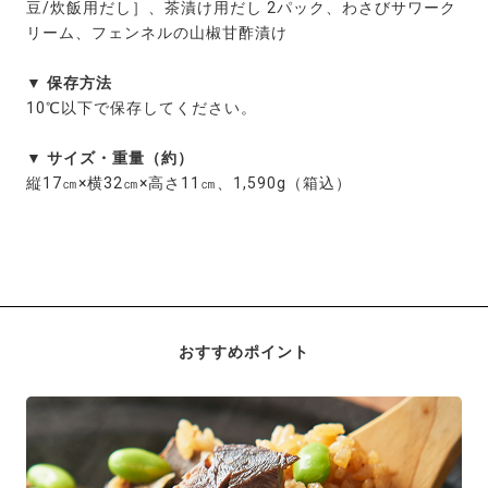
豆/炊飯用だし］、茶漬け用だし 2パック、わさびサワーク
リーム、フェンネルの山椒甘酢漬け
▼ 保存方法
10℃以下で保存してください。
▼ サイズ・重量（約）
縦17㎝×横32㎝×高さ11㎝、1,590g（箱込）
おすすめポイント