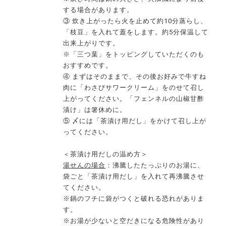
する場合があります。
③ 炊き上がったら火を止めて約10分蒸らし、
「枝豆」を入れて蓋をします。約5分保温して
出来上がりです。
※「三つ葉」をトッピングしていただくのも
おすすめです。
④ まずはそのままで、その後お好みで牛すね
肉に「わさびサワークリーム」をのせて召し
上がってください。「フェンネルの山椒甘酢
漬け」は箸休めに。
⑤ 〆には「茶漬け用だし」をかけて召し上が
ってください。
＜茶漬け用だしの温め方＞
湯せんの場合
：沸騰したたっぷりのお湯に、
袋ごと「茶漬け用だし」を入れて再沸騰させ
てください。
※鍋のフチに袋がつくと破れる恐れがありま
す。
※お湯が少ないと空だきになる危険性があり