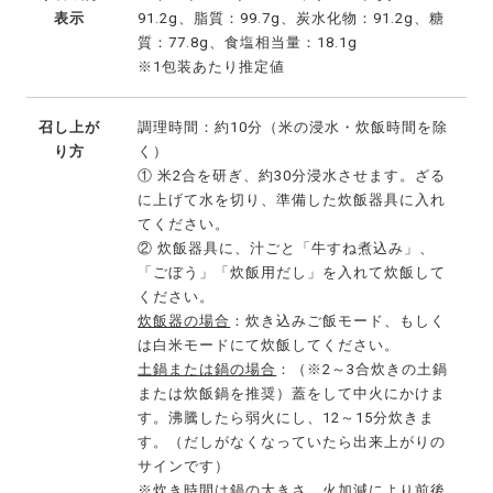
表示
91.2g、脂質：99.7g、炭水化物：91.2g、糖
質：77.8g、食塩相当量：18.1g
※1包装あたり推定値
召し上が
調理時間：約10分（米の浸水・炊飯時間を除
り方
く）
① 米2合を研ぎ、約30分浸水させます。ざる
に上げて水を切り、準備した炊飯器具に入れ
てください。
② 炊飯器具に、汁ごと「牛すね煮込み」、
「ごぼう」「炊飯用だし」を入れて炊飯して
ください。
炊飯器の場合
：炊き込みご飯モード、もしく
は白米モードにて炊飯してください。
土鍋または鍋の場合
：（※2～3合炊きの土鍋
または炊飯鍋を推奨）蓋をして中火にかけま
す。沸騰したら弱火にし、12～15分炊きま
す。（だしがなくなっていたら出来上がりの
サインです）
※炊き時間は鍋の大きさ、火加減により前後