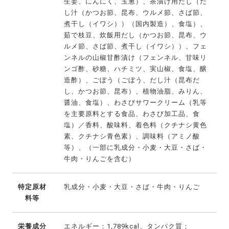
生姜、にんにく、玉葱）、茶漬け用だし（だ
し汁（かつお節、昆布、ウルメ節、さば節、
煮干し（イワシ））（国内製造）、食塩）、
茹で枝豆、炊飯用だし（かつお節、昆布、ウ
ルメ節、さば節、煮干し（イワシ））、フェ
ンネルの山椒甘酢漬け（フェンネル、甘味リ
ンゴ酢、砂糖、ハチミツ、実山椒、食塩、醸
造酢）、ごぼう（ごぼう、だし汁（昆布だ
し、かつお節、昆布）、植物油脂、みりん、
醤油、食塩）、わさびサワークリーム（乳等
を主要原料とする食品、わさび加工品、食
塩）／香料、酸味料、着色料（クチナシ黄色
素、クチナシ青色素）、調味料（アミノ酸
等）、（一部に乳成分・小麦・大豆・さば・
牛肉・りんごを含む）
特定原材
乳成分・小麦・大豆・さば・牛肉・りんご
料等
栄養成分
エネルギー：1,789kcal、タンパク質：