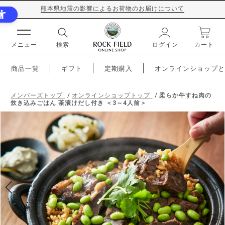
熊本県地震の影響によるお荷物のお届けについて
メニュー
検索
ログイン
カート
商品一覧
ギフト
定期購入
オンラインショップと
メンバーズトップ
オンラインショップトップ
柔らか牛すね肉の
炊き込みごはん 茶漬けだし付き ＜3～4人前＞