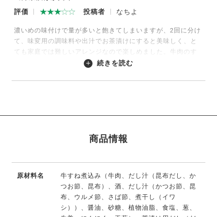
評価
投稿者
なちよ
濃いめの味付けで量が多いと飽きてしまいますが、2回に分け
て、味変用の調味料や出汁でお茶漬けにすると美味しく、と
ても家庭では難しいアレンジなので楽しめました。牛肉のす
じが少し硬くて食べにくいのが残念。炊飯器に投入する前
続きを読む
に、大きくて硬いなとは思ったのですが、炊くと柔らかくな
るのかと思って、レシピ通りそのまま炊飯しました。少し細
かく切ってから入れればよかったと思いました。
2026/07/21
商品情報
原材料名
牛すね煮込み（牛肉、だし汁（昆布だし、か
つお節、昆布）、酒、だし汁（かつお節、昆
布、ウルメ節、さば節、煮干し（イワ
シ））、醤油、砂糖、植物油脂、食塩、葱、