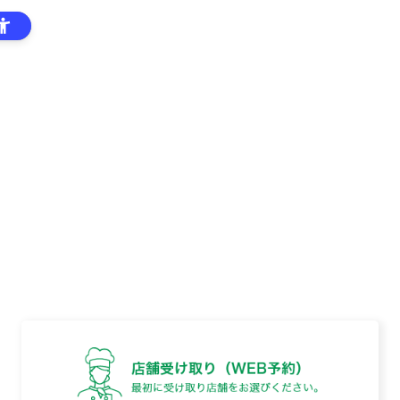
はじめての
ご利用案内
ログイン
方へ
カートに商品が入った状態で店舗を選び直す場合は、
カート内にある「カートを空にして店舗を選び直す」
ボタンを押してください。
メンバーズトップ
店舗受取り(WEB予約)トップ
ソシソン・ア・
ライユ