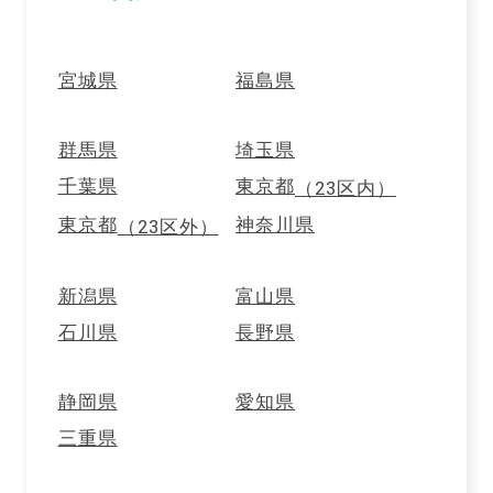
宮城県
福島県
群馬県
埼玉県
千葉県
東京都
（23区内）
東京都
神奈川県
（23区外）
新潟県
富山県
RF1ガストロノミ一覧にもどる
石川県
長野県
ソシソン・ア・ライユ
静岡県
愛知県
三重県
454円
1パック
(税込)