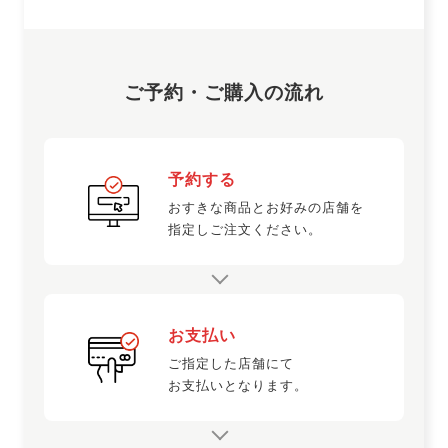
縦4㎝×横10㎝×径4㎝、100g
▼保存方法
ご予約・ご購入の流れ
10℃以下で保存してください。
予約する
おすきな商品とお好みの店舗を
指定しご注文ください。
商品情報
お支払い
ご指定した店舗にて
お支払いとなります。
原材料名
豚肉（国産）、食塩、にんにく、香辛料、醸
造酢／着色料（コチニール）、発色剤（亜硝
酸Ｎａ）、酸化防止剤（Ｖ．Ｃ）、リン酸塩