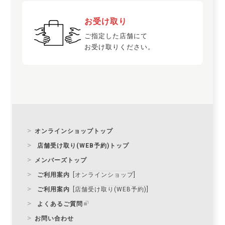
（Ｎａ）、（一部に豚肉を含む）
お受け取り
特定原材
豚肉
ご指定した店舗にて
料等
お受け取りください。
栄養成分
エネルギー：255kcal、タンパク質：17.2g、
表示
脂質：19.2g、炭水化物：0.5g、糖質：
0.5g、食塩相当量：1.4g
※1包装あたり推定値
＜2022年5月12日現在＞
オンラインショップトップ
店舗受け取り(WEB予約)トップ
メンバーズトップ
ご利用案内
[オンラインショップ]
ご利用案内
[店舗受け取り(WEB予約)]
よくあるご質問
お問い合わせ