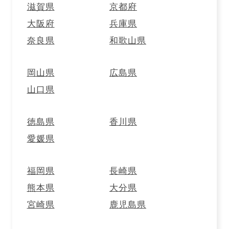
滋賀県
京都府
大阪府
兵庫県
受け取り店舗を探す
奈良県
和歌山県
岡山県
広島県
肉の旨みとにんにくの香りがつまった、食べ応えのあるソ
山口県
ーセージです。お好みの厚さにスライスしてオードブル
に。スライスしてから両面をこんがり焼くと、また違った
徳島県
香川県
食感や香りがお楽しみいただけます。
愛媛県
▼ご予約承り期限
福岡県
長崎県
お渡し日の5日前まで
熊本県
大分県
▼お召し上がり期限
宮崎県
鹿児島県
お渡し日含め8日
▼サイズ・内容量（約）