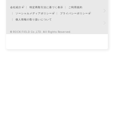
オンラインショップトップ
会社紹介
特定商取引法に基づく表示
ご利用規約
店舗受け取り(WEB予約)トップ
ソーシャルメディアポリシー
プライバシーポリシー
メンバーズトップ
個人情報の取り扱いについて
ご利用案内
[オンラインショップ]
ご利用案内
[店舗受け取り(WEB予約)]
© ROCK FIELD Co.,LTD. All Rights Reserved.
よくあるご質問
お問い合わせ
会社紹介
法人のお客様へ
特定商取引法に基づく表記
ご利用規約
会員規約
ポイント規約
ソーシャルメディアポリシー
プライバシーポリシー
個人情報の取り扱いについて
AI
チャットに質問
20歳未満の飲酒は法律で禁止されています。
20歳未満への酒類の販売は致しません。
妊娠中や授乳期の飲酒は、胎児・乳児の発育に影響を与えるおそれ
があります。
© ROCK FIELD Co.,LTD. All Rights Reserved.