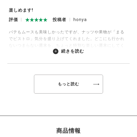
楽しめます!
2025/02/27
評価
投稿者
honya
パテもムースも美味しかったですが、ナッツや果物が「まる
でビストロ」気分を盛り上げてくれました。どこにも行かれ
ないつまらない週末を、ちょっと特別な楽しい週末にしてく
続きを読む
れます。ただ、日にちの変更締切がかなり前なので、ちょっ
と注文を躊躇しました。もう少し融通がきくといいのです
が。
2025/02/23
もっと読む
商品情報