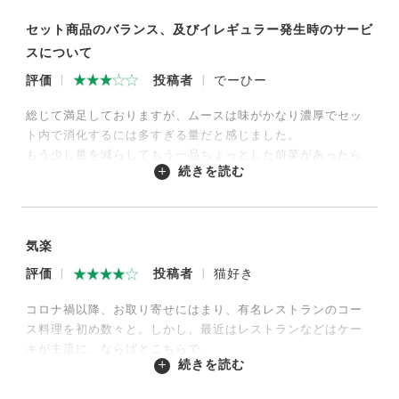
セット商品のバランス、及びイレギュラー発生時のサービ
スについて
評価
投稿者
でーひー
総じて満足しておりますが、ムースは味がかなり濃厚でセッ
ト内で消化するには多すぎる量だと感じました。
もう少し量を減らしてもう一品ちょっとした前菜があったら
続きを読む
個人的には嬉しかったです。
あと最初の発送でワインが割れており再配送となったのです
が、対応は翌営業日に対応いただけましたが、予定していた
次の便との日程間隔が短くなるので、次の便の日程調整要否
気楽
の連絡が別途あったら良かったなと感じました。
※第1便再配送の調整連絡が来る前に第2便の発送日程確定連
評価
投稿者
猫好き
絡がありました。
コロナ禍以降、お取り寄せにはまり、有名レストランのコー
ス料理を初め数々と。しかし、最近はレストランなどはケー
2025/03/10
キが主流に。ならばとこちらで…
続きを読む
ワインと一緒に冷蔵で届くのは嬉しいです。2000円台のワイ
ンでもアテが旨いと凄く美味しいです。