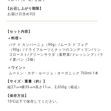
（火・祝）
【お召し上がり期限】
お届け日含め3日
【セット内容】
＜料理＞
パテ ド カンパーニュ（90g）/ムース ド フォア
（90g）/ドライフルーツとナッツのコンディマン/リン
ゴロースト/グリーンサラダ（葉野菜/ドレッシング）/ラ
イ麦パン（2個）
＜ワイン＞
ムートン・カデ・ルージュ・オーガニック 750ml 1本
【サイズ・重量（約）】
縦27㎝×横35㎝×高さ11㎝、2,050g（箱込）
【保存方法】
10℃以下で保存してください。