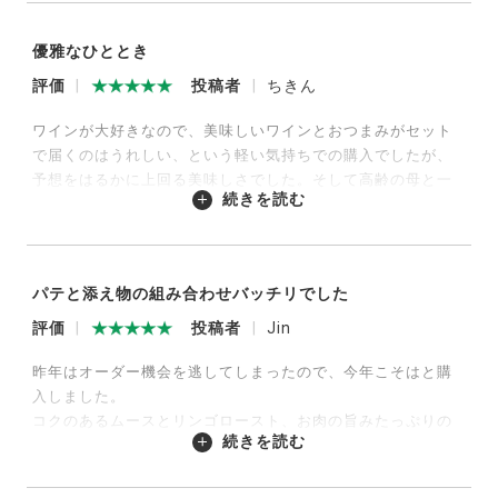
次回も楽しみです。
優雅なひととき
2025/03/05
評価
投稿者
ちきん
ワインが大好きなので、美味しいワインとおつまみがセット
で届くのはうれしい、という軽い気持ちでの購入でしたが、
予想をはるかに上回る美味しさでした。そして高齢の母と一
続きを読む
緒なので準備の簡単さも有り難かったです。次回次々回もと
ても楽しみです。
2025/03/04
パテと添え物の組み合わせバッチリでした
評価
投稿者
Jin
昨年はオーダー機会を逃してしまったので、今年こそはと購
入しました。
コクのあるムースとリンゴロースト、お肉の旨みたっぷりの
続きを読む
パテとコンディマンの組み合わせがバッチリで、美味しくい
ただきました。葉野菜のドレッシングのさっぱり感も良かっ
たです。