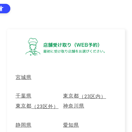
はじめての
ご利用案内
ログイン
方へ
カートに商品が入った状態で店舗を選び直す場合は、
カート内にある「カートを空にして店舗を選び直す」
ボタンを押してください。
メンバーズトップ
店舗受取り(WEB予約)トップ
ナビ_RF1Gg以
外
宮城県
ナビ_RF1Gg以外
千葉県
東京都
（23区内）
東京都
神奈川県
（23区外）
静岡県
愛知県