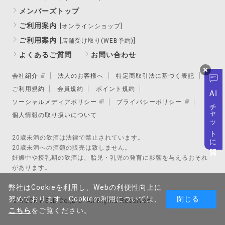
メンバーズトップ
ご利用案内
[オンラインショップ]
ご利用案内
[店舗受け取り(WEB予約)]
よくあるご質問
お問い合わせ
会社紹介
法人のお客様へ
特定商取引法に基づく表記
ご利用規約
会員規約
ポイント規約
AI
ソーシャルメディアポリシー
プライバシーポリシー
チャットに質問
個人情報の取り扱いについて
20歳未満の飲酒は法律で禁止されています。
20歳未満への酒類の販売は致しません。
妊娠中や授乳期の飲酒は、胎児・乳児の発育に影響を与えるおそれ
があります。
弊社はCookieを利用し、Webの利便性向上に
努めております。Cookieの利用については、
閉じる
© ROCK FIELD Co.,LTD. All Rights Reserved.
こちら
をご覧ください。