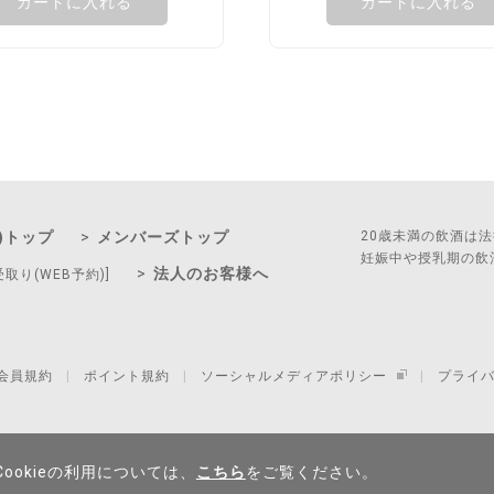
カートに入れる
カートに入れる
)トップ
メンバーズトップ
20歳未満の飲酒は
妊娠中や授乳期の飲
法人のお客様へ
受取り(WEB予約)]
会員規約
ポイント規約
ソーシャルメディアポリシー
プライ
ookieの利用については、
こちら
をご覧ください。