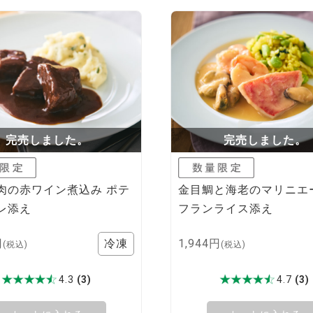
完売しました。
完売しました。
肉の赤ワイン煮込み ポテ
金目鯛と海老のマリニエ
レ添え
フランライス添え
円
1,944円
(税込)
(税込)
4.3
(3)
4.7
(3)