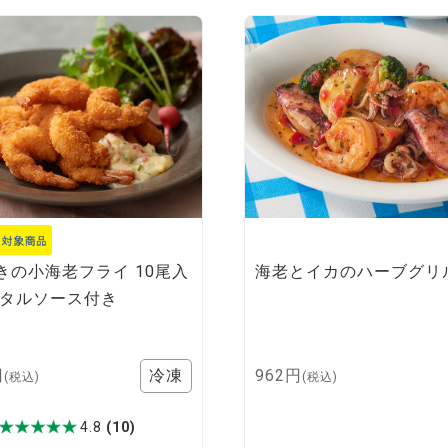
きの小海老フライ 10尾入
海老とイカのハーブグリ
ルタルソース付き
円
962円
(税込)
(税込)
4.8
(10)