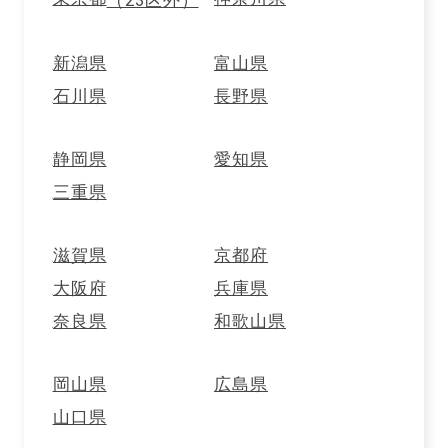
新潟県
富山県
石川県
長野県
ジャンボン・ド・パリ
ソシソン・ア・ライユ
静岡県
愛知県
713円
454円
(税込)
(税込)
三重県
滋賀県
京都府
大阪府
兵庫県
奈良県
和歌山県
岡山県
広島県
山口県
オンラインショップトップ