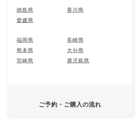
店舗受け取り(WEB予約)トップ
徳島県
香川県
メンバーズトップ
ご利用案内
愛媛県
[オンラインショップ]
ご利用案内
[店舗受け取り(WEB予約)]
よくあるご質問
お問い合わせ
福岡県
長崎県
熊本県
大分県
会社紹介
法人のお客様へ
特定商取引法に基づく表記
ご利用規約
会員規約
ポイント規約
宮崎県
鹿児島県
ソーシャルメディアポリシー
プライバシーポリシー
個人情報の取り扱いについて
AI
チャットに質問
20歳未満の飲酒は法律で禁止されています。
20歳未満への酒類の販売は致しません。
妊娠中や授乳期の飲酒は、胎児・乳児の発育に影響を与えるおそれ
ご予約・ご購入の流れ
があります。
© ROCK FIELD Co.,LTD. All Rights Reserved.
予約する