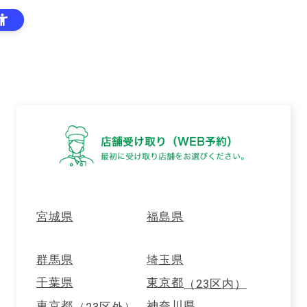
はじめての
ご利用案内
ログイン
方へ
カートに商品が入った状態で店舗を選び直す場合は、
カート内にある「カートを空にして店舗を選び直す」
ボタンを押してください。
メンバーズトップ
店舗受取り(WEB予約)トップ
カテゴリC_ガス
トロ_14日LT5
カテゴリC_ガストロ_14日LT5
宮城県
福島県
群馬県
埼玉県
千葉県
東京都
（23区内）
東京都
神奈川県
（23区外）