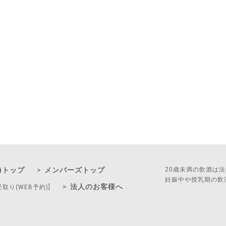
)トップ
メンバーズトップ
20歳未満の飲酒は
妊娠中や授乳期の飲
法人のお客様へ
受取り(WEB予約)]