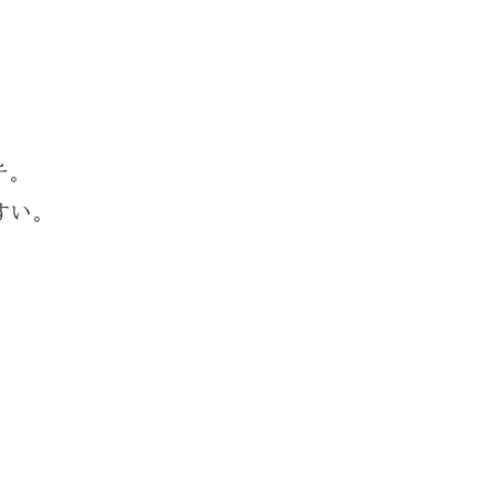
チ。
すい。