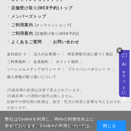
店舗受け取り(WEB予約)トップ
メンバーズトップ
ご利用案内
[オンラインショップ]
ご利用案内
[店舗受け取り(WEB予約)]
よくあるご質問
お問い合わせ
会社紹介
法人のお客様へ
特定商取引法に基づく表記
ご利用規約
会員規約
ポイント規約
AI
ソーシャルメディアポリシー
プライバシーポリシー
チャットに質問
個人情報の取り扱いについて
20歳未満の飲酒は法律で禁止されています。
20歳未満への酒類の販売は致しません。
妊娠中や授乳期の飲酒は、胎児・乳児の発育に影響を与えるおそれ
があります。
弊社はCookieを利用し、Webの利便性向上に
努めております。Cookieの利用については、
閉じる
© ROCK FIELD Co.,LTD. All Rights Reserved.