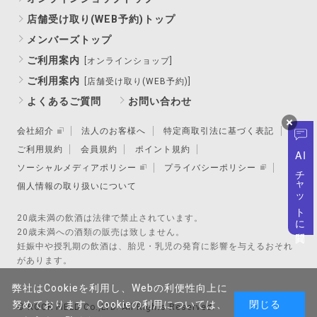
店舗受け取り(WEB予約)トップ
メンバーズトップ
ご利用案内
[オンラインショップ]
ご利用案内
[店舗受け取り(WEB予約)]
よくあるご質問
お問い合わせ
会社紹介
法人のお客様へ
特定商取引法に基づく表記
ご利用規約
会員規約
ポイント規約
AI
ソーシャルメディアポリシー
プライバシーポリシー
チャットに質問
個人情報の取り扱いについて
20歳未満の飲酒は法律で禁止されています。
20歳未満への酒類の販売は致しません。
妊娠中や授乳期の飲酒は、胎児・乳児の発育に影響を与えるおそれ
があります。
弊社はCookieを利用し、Webの利便性向上に
努めております。Cookieの利用については、
閉じる
© ROCK FIELD Co.,LTD. All Rights Reserved.