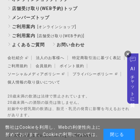
店舗受け取り(WEB予約)トップ
メンバーズトップ
ご利用案内
[オンラインショップ]
ご利用案内
[店舗受け取り(WEB予約)]
よくあるご質問
お問い合わせ
会社紹介
法人のお客様へ
特定商取引法に基づく表記
ご利用規約
会員規約
ポイント規約
AI
ソーシャルメディアポリシー
プライバシーポリシー
チャットに質問
個人情報の取り扱いについて
20歳未満の飲酒は法律で禁止されています。
20歳未満への酒類の販売は致しません。
妊娠中や授乳期の飲酒は、胎児・乳児の発育に影響を与えるおそれ
があります。
弊社はCookieを利用し、Webの利便性向上に
努めております。Cookieの利用については、
閉じる
© ROCK FIELD Co.,LTD. All Rights Reserved.